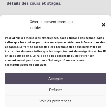
détails des cours et stages.
Gérer le consentement aux
cookies
Pour offrir les meilleures expériences, nous utilisons des technologies
telles que les cookies pour stocker et/ou accéder aux informations des
appareils. Le fait de consentir à ces technologies nous permettra de
traiter des données telles que le comportement de navigation ou les ID
Atelier Brigitte Brandeau : 71 rue Maubeuge,
uniques sur ce site. Le fait de ne pas consentir ou de retirer son
consentement peut avoir un effet négatif sur certaines
75010 Paris – France
caractéristiques et fonctions.
Téléphone :
+33/(0) 681 95 16 97
| Email :
b.brandeau@gmail.com
Accepter
Refuser
© Cours-Sculpture-Paris.com 2021
Voir les préférences