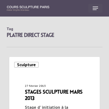
Skip
Menu
to
main
Close
content
Menu
Tag
platre direct stage
Sculpture
27 février 2013
stages sculpture mars
2013
Stage d' initiation à la