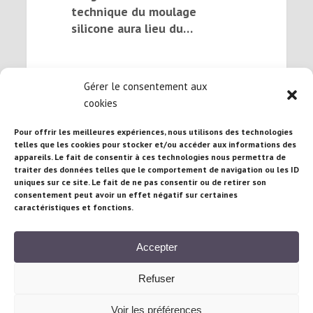
technique du moulage
silicone aura lieu du…
Gérer le consentement aux
cookies
Pour offrir les meilleures expériences, nous utilisons des technologies
telles que les cookies pour stocker et/ou accéder aux informations des
appareils. Le fait de consentir à ces technologies nous permettra de
traiter des données telles que le comportement de navigation ou les ID
Atelier Brigitte Brandeau : 71 rue Maubeuge,
uniques sur ce site. Le fait de ne pas consentir ou de retirer son
consentement peut avoir un effet négatif sur certaines
75010 Paris – France
caractéristiques et fonctions.
Téléphone :
+33/(0) 681 95 16 97
| Email :
b.brandeau@gmail.com
Accepter
Refuser
© Cours-Sculpture-Paris.com 2021
Voir les préférences