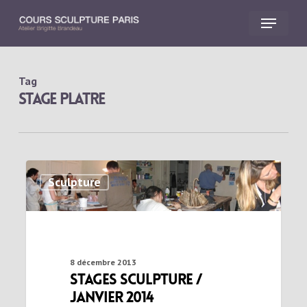
Skip
Menu
to
main
Close
content
Menu
Tag
stage platre
Sculpture
8 décembre 2013
Stages sculpture /
Janvier 2014