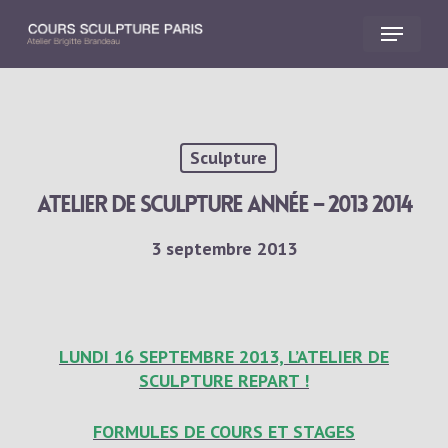
Skip
Menu
to
main
Close
content
Menu
Sculpture
Atelier de sculpture année – 2013 2014
3 septembre 2013
LUNDI 16 SEPTEMBRE 2013,
L’ATELIER DE
SCULPTURE REPART !
FORMULES DE COURS ET STAGES