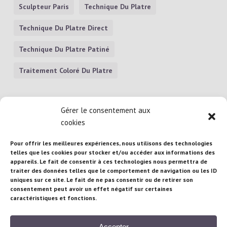
Sculpteur Paris
Technique Du Platre
Technique Du Platre Direct
Technique Du Platre Patiné
Traitement Coloré Du Platre
Gérer le consentement aux
cookies
Pour offrir les meilleures expériences, nous utilisons des technologies
telles que les cookies pour stocker et/ou accéder aux informations des
appareils. Le fait de consentir à ces technologies nous permettra de
traiter des données telles que le comportement de navigation ou les ID
Atelier Brigitte Brandeau : 71 rue Maubeuge,
uniques sur ce site. Le fait de ne pas consentir ou de retirer son
consentement peut avoir un effet négatif sur certaines
75010 Paris – France
caractéristiques et fonctions.
Téléphone :
+33/(0) 681 95 16 97
| Email :
Accepter